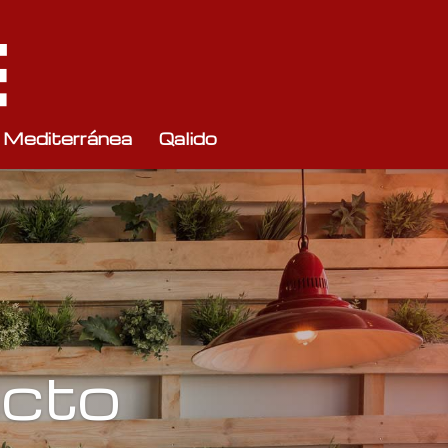
 Mediterránea
Qalido
acto