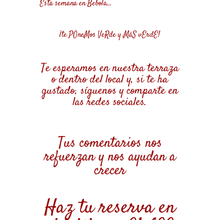
Esta semana en Bebola…
¡te POneMos VeRde y MáS vErdE!
Te esperamos en nuestra terraza
o dentro del local y, si te ha
gustado, síguenos y comparte en
las redes sociales.
Tus comentarios nos
refuerzan y nos ayudan a
crecer
Haz tu reserva en