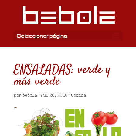
Seleccionar página
ENSALADAS: verde y
más verde
por
bebola
|
Jul 28, 2016
|
Cocina