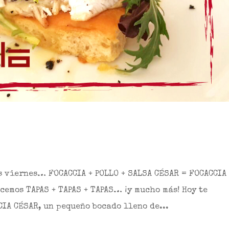
es viernes… FOCACCIA + POLLO + SALSA CÉSAR = FOCACCIA
ecemos TAPAS + TAPAS + TAPAS… ¡y mucho más! Hoy te
IA CÉSAR, un pequeño bocado lleno de...