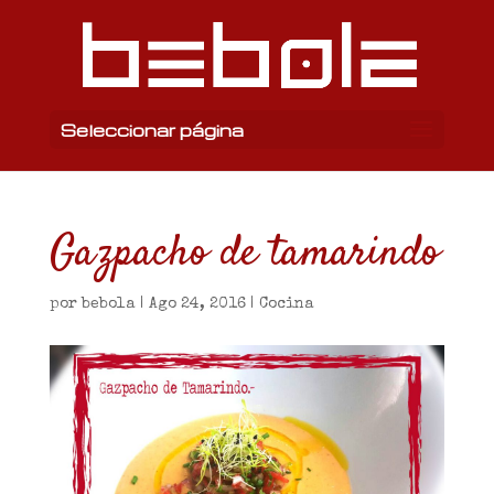
Seleccionar página
Gazpacho de tamarindo
por
bebola
|
Ago 24, 2016
|
Cocina