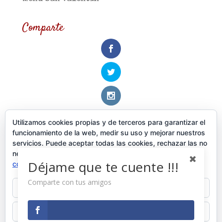
Comparte
Utilizamos cookies propias y de terceros para garantizar el
Categorías
funcionamiento de la web, medir su uso y mejorar nuestros
servicios. Puede aceptar todas las cookies, rechazar las no
Actualidad
necesarias o configurar sus preferencias.
Política de
Déjame que te cuente !!!
cookies
Cocina
Comparte con tus amigos
Aceptar todo
La Carta
Recetas
Rechazar